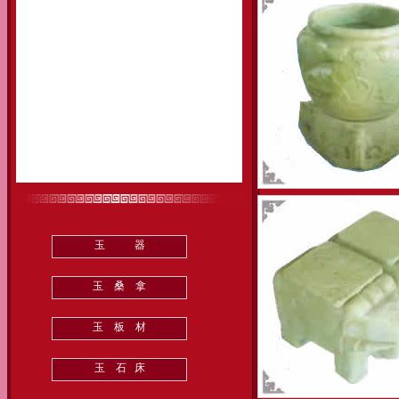
玉 器
玉 桑 拿
玉 板 材
玉 石 床