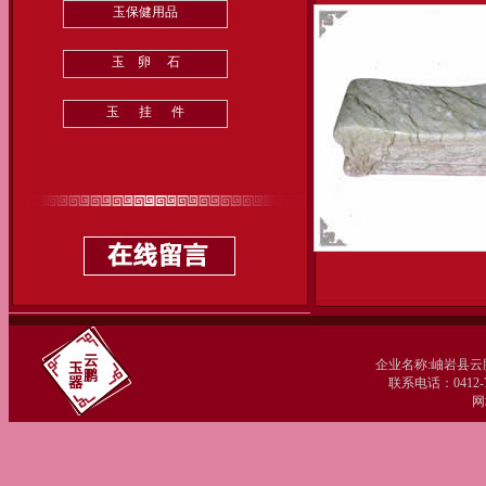
玉保健用品
玉 卵 石
玉 挂 件
企业名称:岫岩县云
联系电话：0412-77
网址