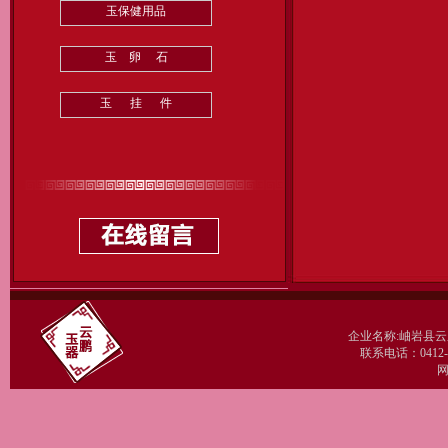
玉保健用品
玉 卵 石
玉 挂 件
企业名称:岫岩县云
联系电话：0412-77
网