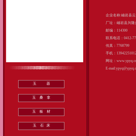
企业名称:岫岩县
厂址：岫岩县兴隆
邮编：114300
联系电话：0412-776
传真：7768799
手机：13942251012
网址：www.ypyq.c
E-mail:ypyq@ypyq.
玉 器
玉 桑 拿
玉 板 材
玉 石 床